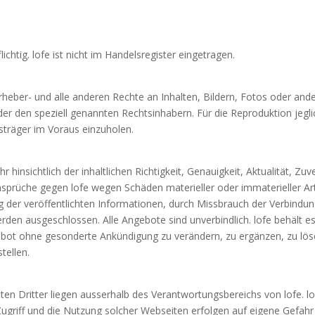
ichtig. lofe ist nicht im Handelsregister eingetragen.
rheber- und alle anderen Rechte an Inhalten, Bildern, Fotos oder and
er den speziell genannten Rechtsinhabern. Für die Reproduktion jeglich
träger im Voraus einzuholen.
 hinsichtlich der inhaltlichen Richtigkeit, Genauigkeit, Aktualität, Zuve
sprüche gegen lofe wegen Schäden materieller oder immaterieller Ar
 der veröffentlichten Informationen, durch Missbrauch der Verbindun
den ausgeschlossen. Alle Angebote sind unverbindlich. lofe behält es 
ot ohne gesonderte Ankündigung zu verändern, zu ergänzen, zu lösc
tellen.
en Dritter liegen ausserhalb des Verantwortungsbereichs von lofe. lo
Zugriff und die Nutzung solcher Webseiten erfolgen auf eigene Gefahr