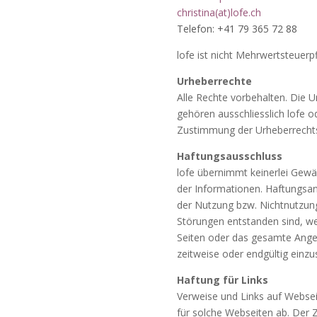
christina(at)lofe.ch
Telefon: +41 79 365 72 88
lofe ist nicht Mehrwertsteuerpfl
Urheberrechte
Alle Rechte vorbehalten. Die U
gehören ausschliesslich lofe od
Zustimmung der Urheberrechts
Haftungsausschluss
lofe übernimmt keinerlei Gewähr
der Informationen. Haftungsan
der Nutzung bzw. Nichtnutzung
Störungen entstanden sind, wer
Seiten oder das gesamte Angeb
zeitweise oder endgültig einzus
Haftung für Links
Verweise und Links auf Webseit
für solche Webseiten ab. Der 