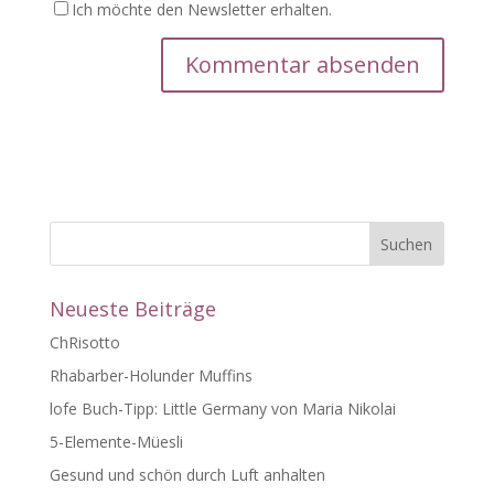
Ich möchte den Newsletter erhalten.
A
l
t
e
r
n
a
t
Neueste Beiträge
i
v
ChRisotto
e
Rhabarber-Holunder Muffins
:
lofe Buch-Tipp: Little Germany von Maria Nikolai
5-Elemente-Müesli
Gesund und schön durch Luft anhalten