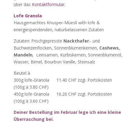
über das
Kontaktformular
.
Lofe
Granola
Hausgemachtes Knusper-Müesli with lofe &
energiespendenden, naturbelassenen Zutaten
Zutaten: Frischgepresste
Nackth
afer
– und
Buchweizenflocke​n, Sonnenblumenkernen,
Cashews,
Mandeln
, ​ Leinsamen, Kürbiskernen, ​Sonnenblumenöl,
Wasser, Birnel, ​​Bourbon Vanille, Steinsalz
Beutel à
300g lofe-Granola 11.40 CHF zzgl. Portokosten
(100g à 3.80 CHF)
450g lofe-Granola 16.20 CHF zzgl. Portokosten
(100g à 3.60 CHF)
Deiner Bestellung im Februar lege ich eine kleine
Überraschung bei.