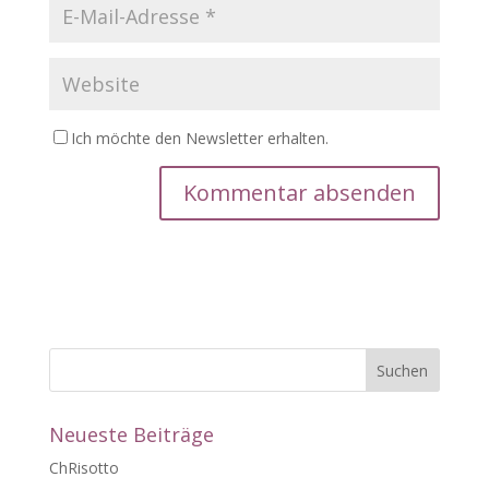
Ich möchte den Newsletter erhalten.
A
l
t
e
r
n
a
t
Neueste Beiträge
i
v
ChRisotto
e